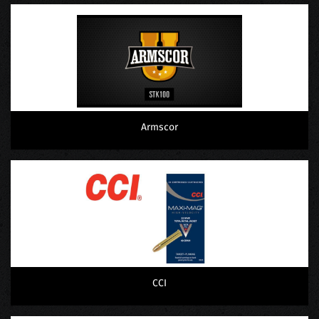
Armscor
CCI