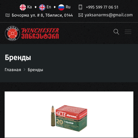
Ka
En
Ru
♦
♦
+995 599 77 06 51
yaksanarms@gmail.com
Бочорма ул. # 8, Тбилиси, 0144
Бренды
Главная
Бренды