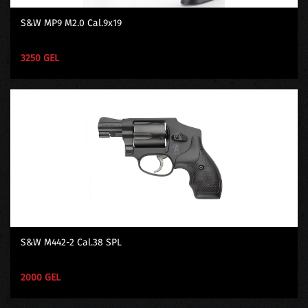
S&W MP9 M2.0 Cal.9x19
3250 GEL
S&W M442-2 Cal.38 SPL
2000 GEL