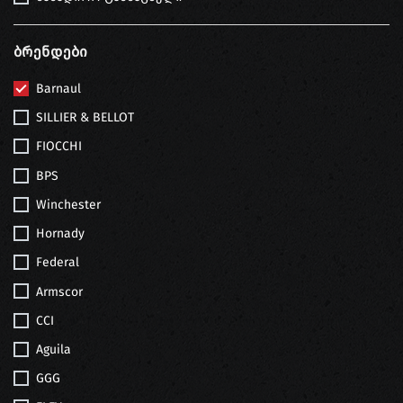
Ბრენდები
Barnaul
SILLIER & BELLOT
FIOCCHI
BPS
Winchester
Hornady
Federal
Armscor
CCI
Aguila
GGG