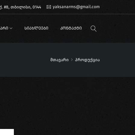
yaksanarms@gmail.com
. #8, თბილისი, 0144
ᲐᲠᲘ
ᲡᲘᲐᲮᲚᲔᲔᲑᲘ
ᲙᲝᲜᲢᲐᲥᲢᲘ
მთავარი
პროდუქცია