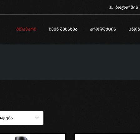
ბოჭორმის ქ
ᲛᲗᲐᲕᲐᲠᲘ
ᲩᲕᲔᲜ ᲨᲔᲡᲐᲮᲔᲑ
ᲞᲠᲝᲓᲣᲥᲪᲘᲐ
ᲪᲜᲝᲑ