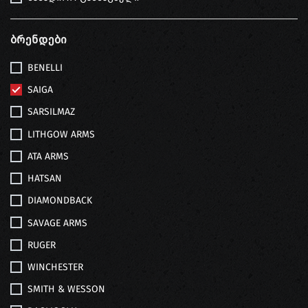
Ბრენდები
BENELLI
SAIGA
SARSILMAZ
LITHGOW ARMS
ATA ARMS
HATSAN
DIAMONDBACK
SAVAGE ARMS
RUGER
WINCHESTER
SMITH & WESSON