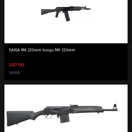
SAIGA MK 223rem Საიგა MK 223rem
3257 GEL
SAIGA