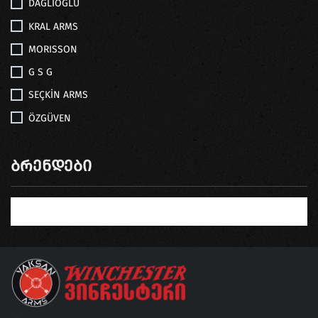
DAGLIOGLU
KRAL ARMS
MORISSON
G S G
SEÇKİN ARMS
ÖZGÜVEN
Ბრენდები