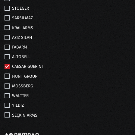
STOEGER
SARSILMAZ
KRAL ARMS
AZIZ SILAH
FABARM
ALTOBELLI
CAESAR GUERINI
HUNT GROUP
MOSSBERG
WALTTER
YILDIZ
SEÇKİN ARMS