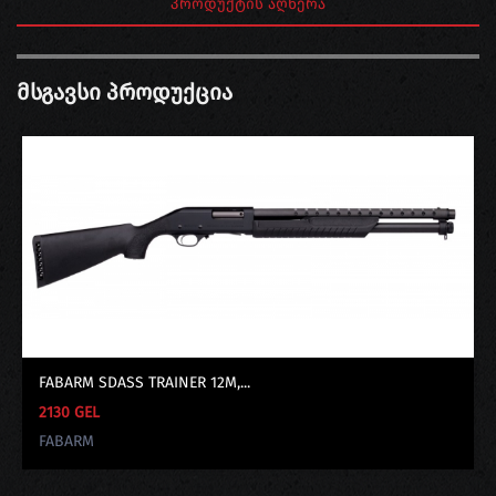
ᲞᲠᲝᲓᲣᲥᲢᲘᲡ ᲐᲦᲬᲔᲠᲐ
Მსგავსი Პროდუქცია
FABARM SDASS TRAINER 12M,...
2130 GEL
FABARM