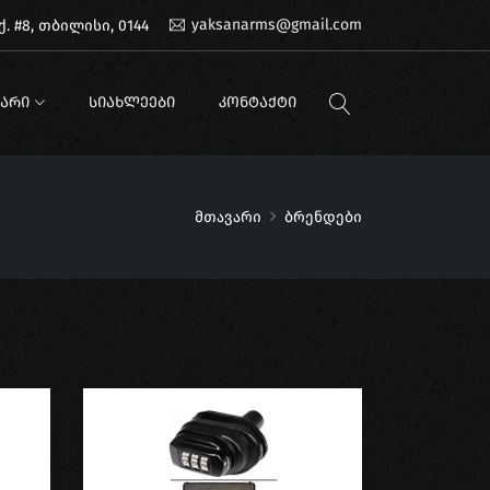
yaksanarms@gmail.com
. #8, თბილისი, 0144
ᲐᲠᲘ
ᲡᲘᲐᲮᲚᲔᲔᲑᲘ
ᲙᲝᲜᲢᲐᲥᲢᲘ
მთავარი
ბრენდები