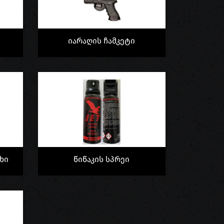
ა
Იარაღის Ჩამკეტი
ხი
Წიწაკის Სპრეი