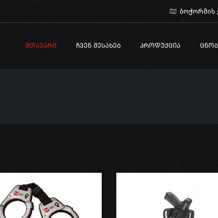
ბოჭორმის ქ
ᲛᲗᲐᲕᲐᲠᲘ
ᲩᲕᲔᲜ ᲨᲔᲡᲐᲮᲔᲑ
ᲞᲠᲝᲓᲣᲥᲪᲘᲐ
ᲪᲜᲝᲑ